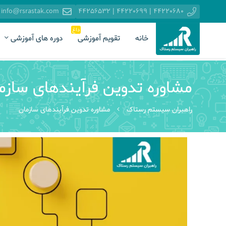
info@rsrastak.com
44220680 | 44220699 | 44256532
داغ
خانه
تقویم آموزشی
دوره های آموزشی
مشاوره تدوین فرآیندهای سازم
راهبران سیستم رستاک
مشاوره تدوین فرآیندهای سازمان