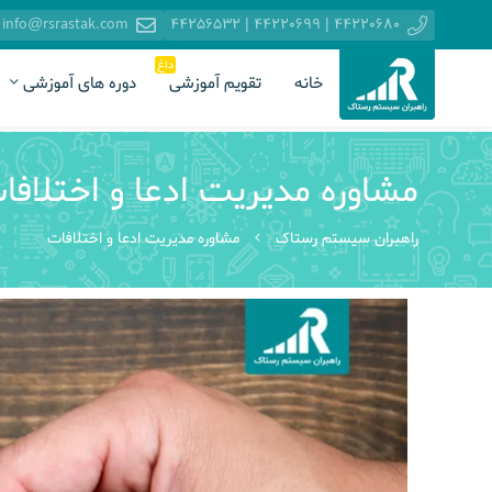
info@rsrastak.com
44220680 | 44220699 | 44256532
داغ
خانه
تقویم آموزشی
دوره های آموزشی
مشاوره مدیریت ادعا و اختلافا
راهبران سیستم رستاک
مشاوره مدیریت ادعا و اختلافات