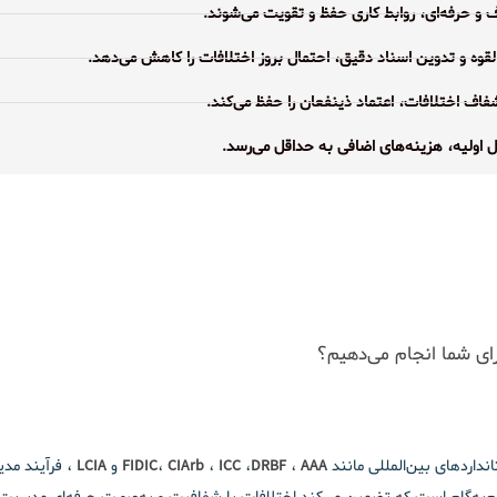
ف و حرفه‌ای، روابط کاری حفظ و تقویت می‌شوند.
قوه و تدوین اسناد دقیق، احتمال بروز اختلافات را کاهش می‌دهد.
ف اختلافات، اعتماد ذینفعان را حفظ می‌کند.
 اولیه، هزینه‌های اضافی به حداقل می‌رسد.
رای شما انجام می‌دهیم؟
داردهای بین‌المللی مانند
AAA
،
DRBF
،
ICC
،
CIArb
،
FIDIC
و
LCIA
، فرآیند مدی