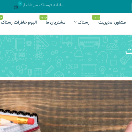
0
سامانه «رستاک من»
اخبار
جدید
جدید
جد
مشاوره مدیریت
رستاک
مشتریان ما
آلبوم خاطرات رستاک
ت