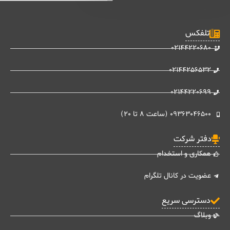
تلفکس
02144220680
02144256532
02144220699
09363046500 (ساعت 8 تا 20)
دفتر شرکت
همکاری و استخدام
عضویت در کانال تلگرام
دسترسی سریع
وبلاگ