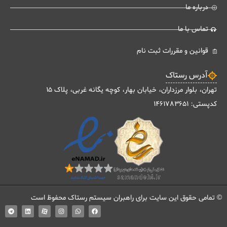
درباره ما
تماس با ما
قوانین و مقررات ثبت نام
آدرس رستاک
تهران، بلوار مرزداران، خیابان بهار، کوچه یگانه غربی، پلاک 15
کدپستی: 1461783651
© تمامی حقوق این سایت برای راهبران سیستم رستاک محفوظ است