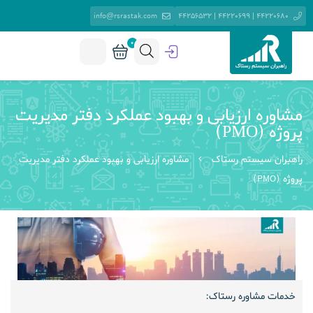
info@rsrastak.com
44220680 | 44220699 | 44256532
0
مشاوره ارزیابی و بهبود عملکرد دفتر مدیریت
پروژه (PMO)
راهبران سیستم رستاک
مشاوره ارزیابی و بهبود عملکرد دفتر مدیریت
پروژه (PMO)
خدمات مشاوره رستاک: