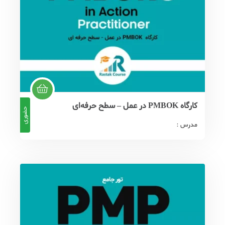
کارگاه PMBOK در عمل – سطح حرفه‌ای
حضوری