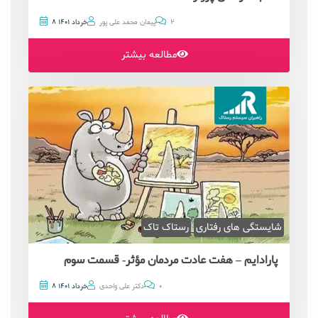
2
پیمان محمد علی پور
8 خرداد 1401
مطالعه بیشتر
شایستگی های رفتاری
رستاک تاک
پارادایم – هفت عادت مردمان مؤثر- قسمت سوم
0
دکتر علی واحدی
8 خرداد 1401