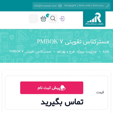
info@rsrastak.com
44220680 | 44220699 | 44256532
0
مسترکلاس تقویتی PMBOK 7
خانه
مدیریت پروژه، طرح و پورتفو
مسترکلاس تقویتی PMBOK 7
پیش ثبت نام
قیمت
تماس بگیرید