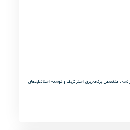
دی دیز، رهبر تحول در مدیریت پروژه با بیش از ۲۴ سال تجربه، مدیرعامل راهبران سیستم رستاک. دکترای مدیریت پروژه از SKEMA فرانسه، متخصص برنامه‌ریزی استراتژیک و توسعه استانداردهای