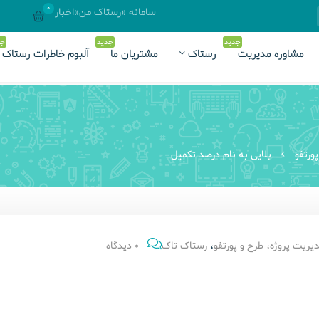
0
سامانه «رستاک من»
اخبار
جدید
جدید
جد
مشاوره مدیریت
رستاک
مشتریان ما
آلبوم خاطرات رستاک
ورتفو
بلایی به نام درصد تکمیل
یریت پروژه، طرح و پورتفو
،
رستاک تاک
0 دیدگاه