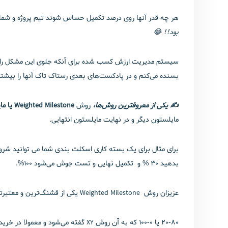
هر چه قدر آنها روی درصد تکمیل حساس شوند تیم پروژه و شما غال
بود!!
😂
بسنده می‌کنم و در پادکست‌های بعدی رستاک تاک آنها را بیشتر
✍️ یکی از معروفترین روش‌ها،
روش
Weighted Milestone یا مایلستون های وزن‌دار
مایلستون دیگر و در نهایت مایلستون انتهایی.
بدهید 30 % و تکمیل نهایی و تست جوش می‌شود 100%.
عزیزان روش Weighted Milestone یکی از قشنگ‌ترین و معتبرترین روش‌ها هست که نکات خاص خودش را هم داره. روش بعدی روش XY هست که شبیه مثال آموزشی که برای شما گفتم.
20-80 یا 0-100 که به آن روش XY گف