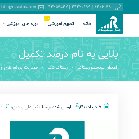
info@rsrastak.com
44220680 | 44220699 | 44256532
داغ
خانه
تقویم آموزشی
دوره های آموزشی
بلایی به نام درصد تکمیل
راهبران سیستم رستاک
رستاک تاک
مدیریت پروژه، طرح و پ
7 خرداد 1401
ارسال شده توسط
دکتر علی واحدی
مد