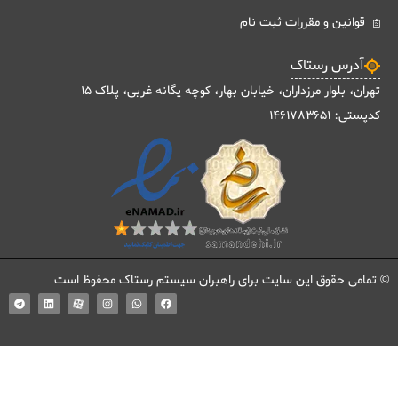
قوانین و مقررات ثبت نام
دوره جامع PMP «متخصص مدیریت پروژه»
لایو آنلاین
آدرس رستاک
تهران، بلوار مرزداران، خیابان بهار، کوچه یگانه غربی، پلاک 15
کدپستی: 1461783651
© تمامی حقوق این سایت برای راهبران سیستم رستاک محفوظ است