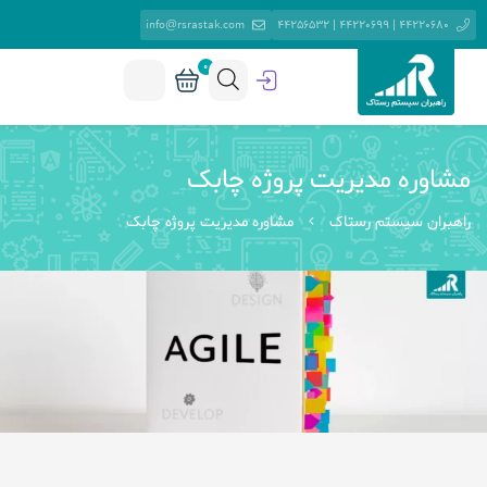
info@rsrastak.com
44220680 | 44220699 | 44256532
0
مشاوره مدیریت پروژه چابک
راهبران سیستم رستاک
مشاوره مدیریت پروژه چابک