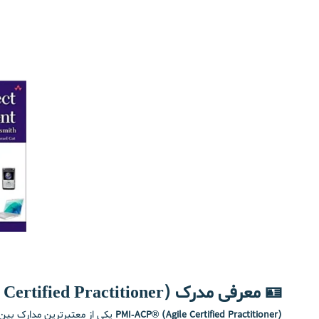
🪪 معرفی مدرک ACP (PMI Agile Certified Practitioner) | متخصص مديريت پروژه اجایل یا چابک
PMI-ACP® (Agile Certified Practitioner)
یکی از معتبرترین مدارک بین‌