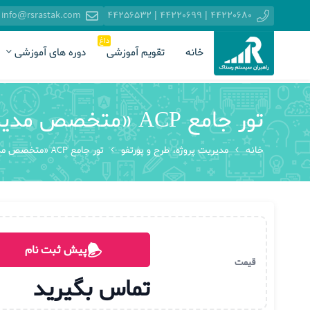
info@rsrastak.com
44220680 | 44220699 | 44256532
داغ
خانه
تقویم آموزشی
دوره های آموزشی
تور جامع ACP «متخصص مدیریت پروژه اجایل»
خانه
مدیریت پروژه، طرح و پورتفو
تور جامع ACP «متخصص مدیریت پروژه اجایل»
پیش ثبت نام
قیمت
تماس بگیرید