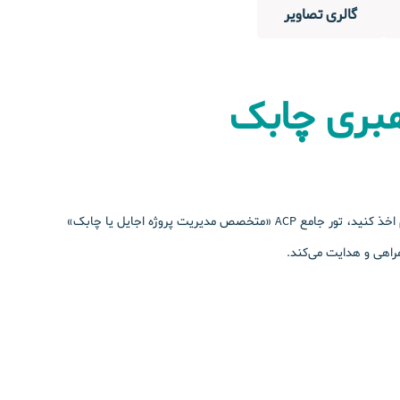
گالری تصاویر
بری چابک
در کنار یادگیری عمیق و لذت‌بخش مفاهیم مدیریت حرفه‌ای پروژه‌های پیچیده با تفکر اجایل یا چابک، مدرک معتبر بین‌المللی ACP را هم اخذ کنید، تور جامع ACP «متخصص مدیریت پروژه اجایل یا چابک»
هی و هدایت می‌کند.