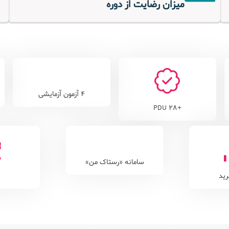
میزان رضایت از دوره
4 آزمون آزمایشی
+28 PDU
سامانه «رستاک من»
ید