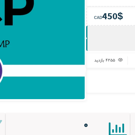
450
$
CAD
4255 بازدید
0