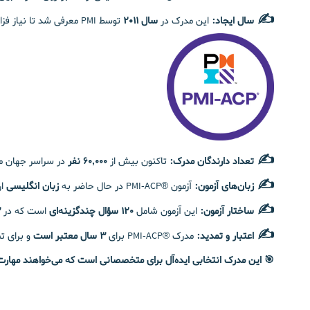
✍️
سال ایجاد:
این مدرک در
سال ۲۰۱۱
توسط PMI معرفی شد تا نیاز فزاینده به
✍️
تعداد دارندگان مدرک:
تاکنون بیش از
۶۰,۰۰۰ نفر
در سراسر جهان موفق به 
✍️
زبان‌های آزمون:
آزمون ®PMI-ACP در حال حاضر به
زبان
انگلیسی
ار
✍️
ساختار آزمون:
این آزمون شامل
۱۲۰ سؤال چندگزینه‌ای
است که در
۳
✍️
اعتبار و تمدید:
مدرک ®PMI-ACP برای
۳ سال معتبر است
و برای ت
🎯 این مدرک انتخابی ایده‌آل برای متخصصانی است که می‌خواهند مهارت‌