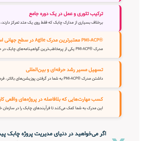
ترکیب تئوری و عمل در یک دوره جامع
برخلاف بسیاری از مدارک چابک که فقط روی یک متد تمرکز دارند، ®PMI-ACP تمامی چارچوب‌های Agile را پوشش می‌دهد و مهارت‌های شما را در محیط‌های واقعی بهبود می‌
®PMI-ACP معتبرترین مدرک Agile در سطح جهانی است
مدرک ®PMI-ACP یکی از پرمخاطب‌ترین گواهینامه‌های چابک در جهان است که توسط موسسه PMI ارائه شده و تسلط شما را بر متدهای متنوع چابک مانند Scrum، Kanban، DAD, Lean، XP و SAFe تأیید می‌کند.
تسهیل مسیر رشد حرفه‌ای و بین‌المللی
داشتن مدرک ®PMI-ACP به شما در گرفتن پوزیشن‌های بالاتر، فرصت‌های شغلی بین‌المللی و پیشرفت حرفه‌ای سریع‌تر کمک می‌کند.
کسب مهارت‌هایی که بلافاصله در پروژه‌های واقعی کارب
این مدرک به شما کمک می‌کند تا فرآیندهای چابک را در سازمان خ
اگر می‌خواهید در دنیای مدیریت پروژه چابک پ