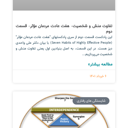
تفاوت منش و شخصیت- هفت عادت مردمان مؤثر- قسمت
دوم
این پادکست قسمت دوم از سری پادکستهای "هفت عادت مردمان مؤثر"
(Seven Habits of Highly Effective People) با بیان دکتر علی واحدی
دیز هست. در این قسمت، به اصل بنیادین اول یعنی تفاوت منش و
شخصیت می‌پردازیم....
مطالعه بیشتر»
6 خرداد 1401
شایستگی های رفتاری