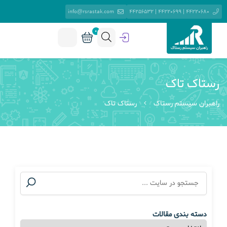
info@rsrastak.com
44220680 | 44220699 | 44256532
0
رستاک تاک
راهبران سیستم رستاک
رستاک تاک
دسته بندی مقالات