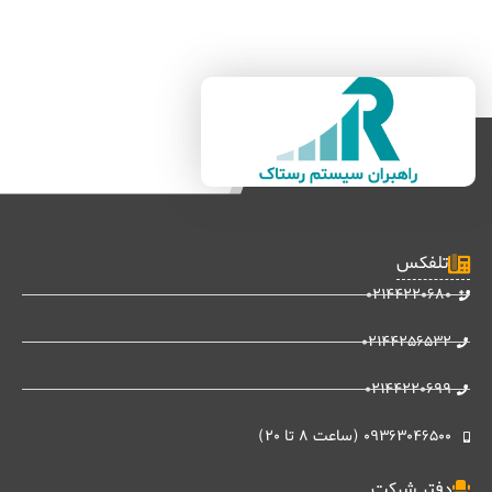
تلفکس
02144220680
02144256532
02144220699
09363046500 (ساعت 8 تا 20)
دفتر شرکت