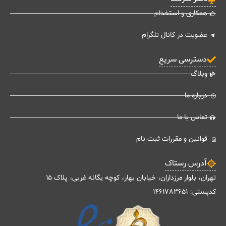
همکاری و استخدام
عضویت در کانال تلگرام
دسترسی سریع
وبلاگ
درباره ما
تماس با ما
قوانین و مقررات ثبت نام
آدرس رستاک
تهران، بلوار مرزداران، خیابان بهار، کوچه یگانه غربی، پلاک 15
کدپستی: 1461783651