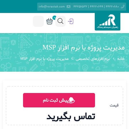
info@rsrastak.com
44220680 | 44220699 | 44256532
0
مدیریت پروژه با نرم افزار MSP
خانه
نرم افزارهای تخصصی
مدیریت پروژه با نرم افزار MSP
پیش ثبت نام
قیمت
تماس بگیرید