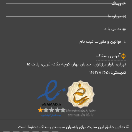
وبلاگ
درباره ما
تماس با ما
هوش مصنوعی کاربردی برای مدیران
قوانین و مقررات ثبت نام
آدرس رستاک
تـمـاس بـگیریـد
تهران، بلوار مرزداران، خیابان بهار، کوچه یگانه غربی، پلاک 15
تـمـاس بـگیریـد
کدپستی: 1461783651
دوره درون سازمانی
تماس بگیرید
تماس بگیرید
0
© تمامی حقوق این سایت برای راهبران سیستم رستاک محفوظ است