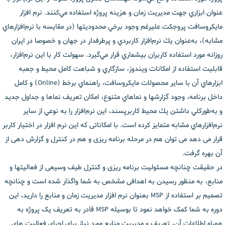
عنوان ابزاري جهت مديريت زمان و هزینه پروژه‌ استفاده مي‌كنند. نرم افزار
مايكروسافت پروجكت عليرغم وجود برخي محدوديتها (در مقايسه با نرم‌افزارهاي
مشابه)، به‌عنوان يك نرم‌افزار كاربردي و پرطرفدار در جهان و خصوصا در ايران
روزانه مورد استفاده كاربران بيشماري قرار مي‌گيرد. سهولت كار با اين نرم‌افزار،
قابليت استفاده از امكانات ويندوز، سازگاري و شباهت كامل محيط و جعبه
ابزارهاي آن با ساير محصولات مايكروسافت، راهنماي برخط (Online) و كامل
داخل برنامه، وجود گزارشها و نماهاي متنوع، امكان تعريف نماها و جداول جديد
و به‌طوركلي داشتن يك محيط كاربرپسند، اين نرم‌افزار را به نوعي از ساير
نرم‌افزارهاي مشابه متمايز كرده است. با امکاناتی که این نرم افزار در اختیار کاربر
قرار می دهد می توان هم در مرحله برنامه ریزی و هم در کنترل و گزارش دهی از
آن بهره گرفت.
در حقیقت چنانچه مسئولیت برنامه ریزی و کنترل طیف وسیعی از فعالیتها و
منابع، به منظور رسیدن به اهدافی مشخص به شما واگذار شده است و چنانچه
تصمیم بر استفاده از MSP بعنوان نرم افزار مدیریت زمان و منابع را دارید، این
دوره به شما کمک خواهد نمود تا بوسیله MSP قادر به تعریف یک پروژه به
همراه اطلاعات آن، تعریف و مدیریت منابع مورد نیاز برای اجرای فعالیت های